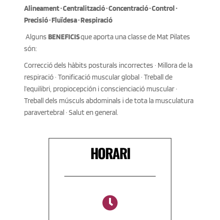
Alineament · Centralització · Concentració · Control · 
Precisió · Fluïdesa · Respiració 
 Alguns 
BENEFICIS 
que aporta una classe de Mat Pilates 
són: 
Correcció dels hàbits posturals incorrectes · Millora de la 
respiració · Tonificació muscular global · Treball de 
l’equilibri, propiocepción i conscienciació muscular · 
Treball dels músculs abdominals i de tota la musculatura 
paravertebral · Salut en general. 
HORARI