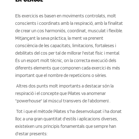
Els exercicis es basen en moviments controlats, molt 
conscients i coordinats amb la respiració, amb la finalitat 
de crear un cos harmoniós, coordinat, musculat i flexible. 
Mitjançant la seva pràctica, la ment va prenent 
consciència de les capacitats, limitacions, fortaleses i 
debilitats del cos per tal de millorar l'estat físic i mental. 
És un esport molt tècnic, on la correcta execució dels 
diferents elements que componen cada exercici és més 
important que el nombre de repeticions o sèries.
 Altres dos punts molt importants a destacar són la 
respiració i el concepte que Pilates va anomenar 
"powerhouse" (al múscul transvers de l'abdomen) . 
 Tot i que el mètode Pilates s'ha desenvolupat i ha donat 
lloc a una gran quantitat d'estils i aplicacions diverses, 
existeixen uns principis fonamentals que sempre han 
d'estar presents: 