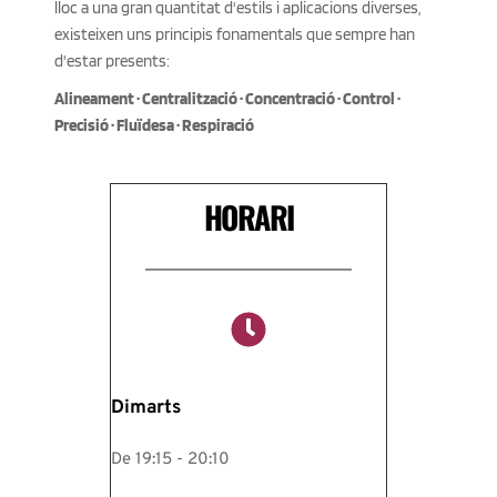
lloc a una gran quantitat d'estils i aplicacions diverses, 
existeixen uns principis fonamentals que sempre han 
d'estar presents: 
Alineament · Centralització · Concentració · Control · 
Precisió · Fluïdesa · Respiració 
HORARI
Dimarts
De 19:15 - 20:10