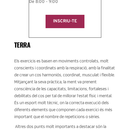
De 8:00 - 9:00
INSCRIU-TE
TERRA
Els exercicis es basen en moviments controlats, molt 
conscients i coordinats amb la respiració, amb la finalitat 
de crear un cos harmoniós, coordinat, musculat i flexible. 
Mitjançant la seva pràctica, la ment va prenent 
consciència de les capacitats, limitacions, fortaleses i 
debilitats del cos per tal de millorar l'estat físic i mental. 
És un esport molt tècnic, on la correcta execució dels 
diferents elements que componen cada exercici és més 
important que el nombre de repeticions o sèries.
 Altres dos punts molt importants a destacar són la 